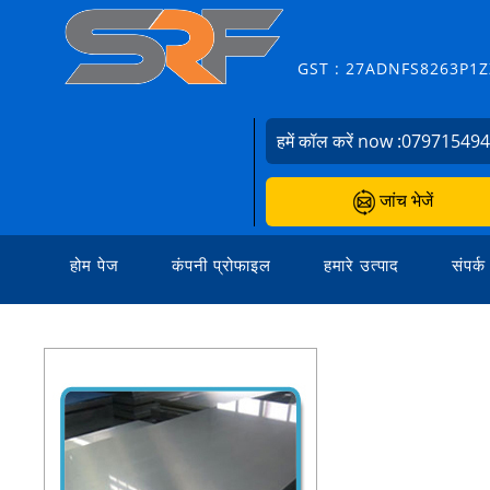
GST : 27ADNFS8263P1Z
हमें कॉल करें now :
07971549
जांच भेजें
होम पेज
कंपनी प्रोफाइल
हमारे उत्पाद
संपर्क